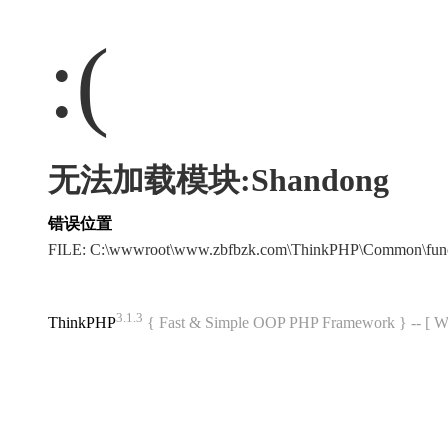
:(
无法加载模块:Shandong
错误位置
FILE: C:\wwwroot\www.zbfbzk.com\ThinkPHP\Common\fun
3.1.3
ThinkPHP
{ Fast & Simple OOP PHP Framework } -- 