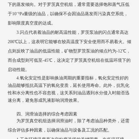
下的蒸发倾向。对于罗茨真空机组，通常需要选择饱和蒸气压低
于10⁻⁵Pa量级的油品，以确保不会因油品蒸发而污染真空系统，
影响限度真空度的达成。
3.闪点代表着油品的耐高温性能，罗茨泵油的闪点通常高达
200℃以上，这表明它能够在较高温度下安全使用而不易着火。倾
点则反映了油品的低温性能，矿物型罗茨泵油的倾点约为-12℃，
而合成型则可低至-45℃，这决定了罗茨真空机组在低温环境下的
启动性能。
4.氧化安定性是影响换油周期的重要指标，氧化安定性好的
油品能够抵抗高温下的氧化变质，延长使用寿命。此外，抗乳化
性和水分离性也不容忽视，这关系到油品遇到水分侵入时能否迅
速分离，避免形成乳液影响润滑效果。
四、润滑油选择的综合考虑因素
为罗茨真空机组选择润滑油时，除了考虑油品种类外，还需
综合评估多种因素，以确保油品与设备及工况的匹配。