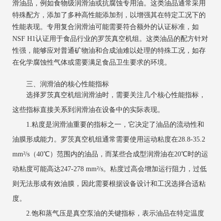
滑油品，例如食物级润滑油或抗腐蚀专用油。这类油品通常采用
特殊配方，添加了多种高性能添加剂，以增强其在特定工况下的
性能表现。专用复合润滑油可能需要符合额外的认证标准，如
NSF H1认证用于食品行业的罗茨真空机组。这类油品的配方针对
性强，能够应对普通矿物油和合成油难以处理的特殊工况，如存
在化学腐蚀性气体或需要满足食品卫生要求的环境。
三、润滑油的核心性能指标
选择罗茨真空机组润滑油时，需要关注几个核心性能指标，
这些指标直接关系到润滑油在设备中的实际表现。
1.粘度是润滑油重要的指标之一，它决定了油品的流动性和
油膜形成能力。罗茨真空机组通常需要使用运动粘度在28.8-35.2
mm²/s（40℃）范围内的油品，而某些合成型润滑油在20℃时的运
动粘度可能高达247-278 mm²/s。粘度过高会增加运行阻力，过低
则无法形成有效油膜，因此需要根据设备设计和工况选择合适粘
度。
2.饱和蒸气压是真空泵油的关键指标，表示油品在特定温度