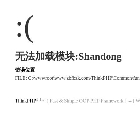
:(
无法加载模块:Shandong
错误位置
FILE: C:\wwwroot\www.zbfbzk.com\ThinkPHP\Common\fun
3.1.3
ThinkPHP
{ Fast & Simple OOP PHP Framework } -- 