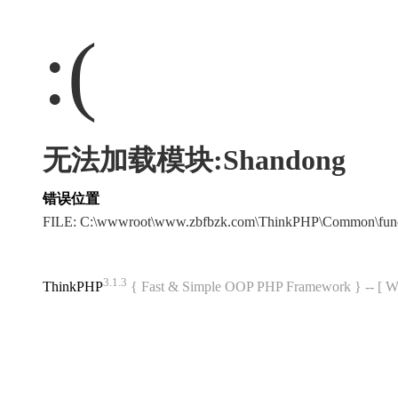
:(
无法加载模块:Shandong
错误位置
FILE: C:\wwwroot\www.zbfbzk.com\ThinkPHP\Common\fun
3.1.3
ThinkPHP
{ Fast & Simple OOP PHP Framework } -- 