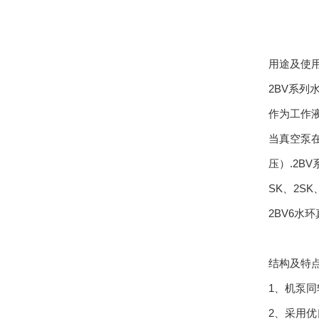
用途及使
2BV系列
作为工作液
当真空泵
压）.2
SK、2S
2BV6水
结构及特
1、机泵
2、采用