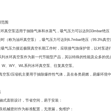
用范围
水环真空泵适用于抽除气体和水蒸气，吸气压力可以达到33mbar绝压
时（称为油环真空泵），吸气压力可达到6.7mbar绝压（99.3%
在吸气压力接近极限真空长期工作时，应联接气蚀保护管，以对泵进行保
BV系列水环真空泵作为新一代节能型产品，其以特殊的性能及众多的优
K、W、WY、WL系列水环真空泵、往复真空泵。
环真空泵/压缩机主要用于抽除爆炸性气体，及在各类易燃，易爆环境
点
同轴式直联设计，节省空间，易于安装：
优良机械密封作为标准配置，无泄漏，免维护：