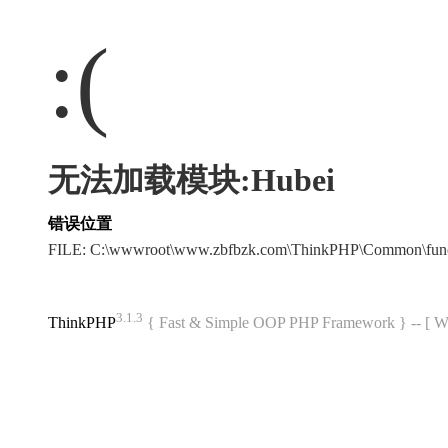
:(
无法加载模块:Hubei
错误位置
FILE: C:\wwwroot\www.zbfbzk.com\ThinkPHP\Common\fun
3.1.3
ThinkPHP
{ Fast & Simple OOP PHP Framework } -- 