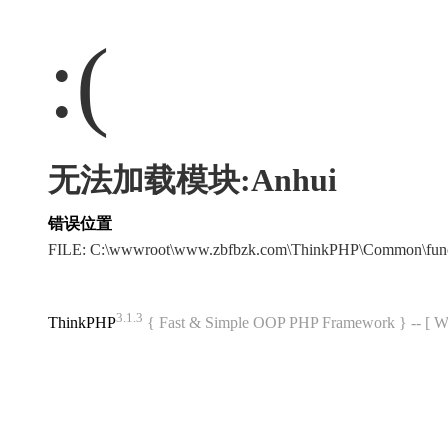
:(
无法加载模块:Anhui
错误位置
FILE: C:\wwwroot\www.zbfbzk.com\ThinkPHP\Common\fun
3.1.3
ThinkPHP
{ Fast & Simple OOP PHP Framework } -- 